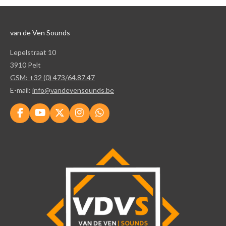
van de Ven Sounds
Lepelstraat 10
3910 Pelt
GSM: +32 (0) 473/64.87.47
E-mail:
info@vandevensounds.be
F
Y
X
I
W
a
o
n
h
c
u
s
a
e
T
t
t
b
u
a
s
o
b
g
A
o
e
r
p
k
a
p
m