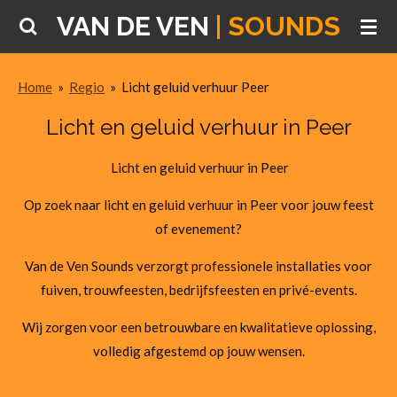
VAN DE VEN
| SOUNDS
Ga
direct
naar
Home
»
Regio
»
Licht geluid verhuur Peer
de
hoofdinhoud
Licht en geluid verhuur in Peer
Licht en geluid verhuur in Peer
Op zoek naar licht en geluid verhuur in Peer voor jouw feest
of evenement?
Van de Ven Sounds verzorgt professionele installaties voor
fuiven, trouwfeesten, bedrijfsfeesten en privé-events.
Wij zorgen voor een betrouwbare en kwalitatieve oplossing,
volledig afgestemd op jouw wensen.