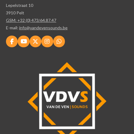
Lepelstraat 10
3910 Pelt
GSM: +32 (0) 473/64.87.47
E-mail:
info@vandevensounds.be
F
Y
X
I
W
a
o
n
h
c
u
s
a
e
T
t
t
b
u
a
s
o
b
g
A
o
e
r
p
k
a
p
m