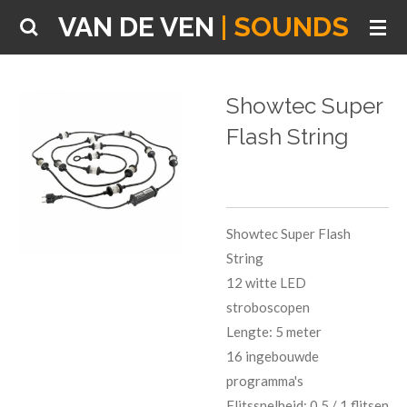
VAN DE VEN
| SOUNDS
Ga
direct
naar
de
Showtec Super
hoofdinhoud
Flash String
Showtec Super Flash
String
12 witte LED
stroboscopen
Lengte: 5 meter
16 ingebouwde
programma's
Flitssnelheid: 0,5 / 1 flitsen