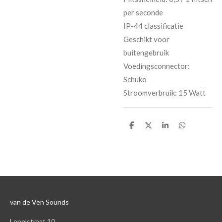
per seconde
IP-44 classificatie
Geschikt voor
buitengebruik
Voedingsconnector:
Schuko
Stroomverbruik: 15 Watt
D
D
S
D
e
e
h
e
l
e
a
l
e
l
r
e
n
e
n
van de Ven Sounds
Lepelstraat 10