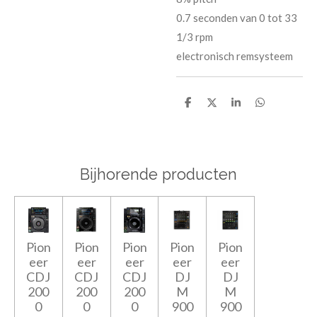
0.7 seconden van 0 tot 33
1/3 rpm
electronisch remsysteem
D
D
S
D
e
e
h
e
l
e
a
l
e
l
r
e
n
e
n
Bijhorende producten
Pion
Pion
Pion
Pion
Pion
eer
eer
eer
eer
eer
CDJ
CDJ
CDJ
DJ
DJ
200
200
200
M
M
0
0
0
900
900