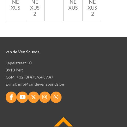
NE
NE
NE
NE
XUS
XUS
XUS
XUS
2
2
van de Ven Sounds
Lepelstraat 10
3910 Pelt
GSM: +32 (0) 473/64.87.47
E-mail:
info@vandevensounds.be
F
Y
X
I
W
a
o
n
h
c
u
s
a
e
T
t
t
b
u
a
s
o
b
g
A