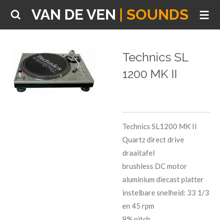
VAN DE VEN
| SOUNDS
Ga
direct
naar
de
Technics SL
hoofdinhoud
1200 MK II
Technics SL1200 MK II
Quartz direct drive
draaitafel
brushless DC motor
aluminium diecast platter
instelbare snelheid: 33 1/3
en 45 rpm
8% pitch