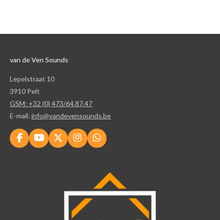
l
e
a
l
e
l
r
e
n
e
n
van de Ven Sounds
Lepelstraat 10
3910 Pelt
GSM: +32 (0) 473/64.87.47
E-mail:
info@vandevensounds.be
F
Y
X
I
W
a
o
n
h
c
u
s
a
e
T
t
t
b
u
a
s
o
b
g
A
o
e
r
p
k
a
p
m